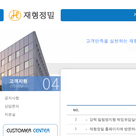
공지사항
상담문의
자료실
강력 밀림방지형 락킹유압실린
2
재형정밀 홈페이지에 방문하
1