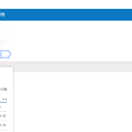
사항
*
*
0-16
8-16