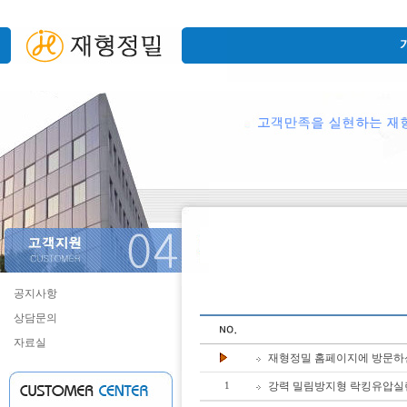
공지사항
상담문의
자료실
재형정밀 홈페이지에 방문하
강력 밀림방지형 락킹유압실린
1