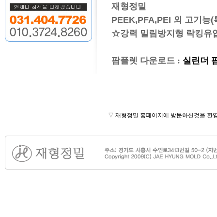
재형정밀
PEEK,PFA,PEI 외 고기
☆강력 밀림방지형 락킹유압
팜플렛 다운로드 :
실린더 팜
▽
재형정밀 홈페이지에 방문하신것을 환영