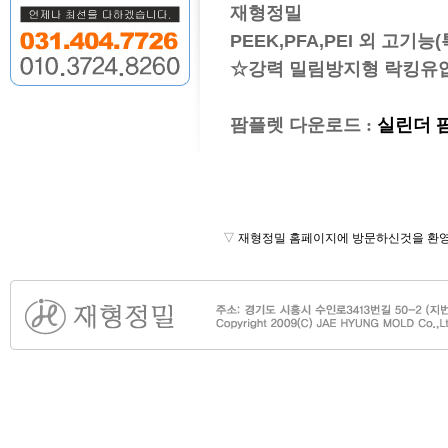
재형정밀
PEEK,PFA,PEI 외 고기
☆강력 밀림방지형 락킹유압
팜플렛 다운로드 :
실린더 팜
▽
재형정밀 홈페이지에 방문하신것을 환영